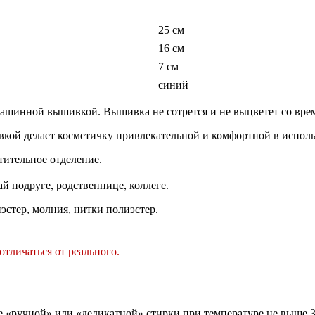
25 см
16 см
7 см
синий
ашинной вышивкой. Вышивка не сотрется и не выцветет со вре
вкой делает косметичку привлекательной и комфортной в испол
тительное отделение.
й подруге, родственнице, коллеге.
стер, молния, нитки полиэстер.
тличаться от реального.
«ручной» или «деликатной» стирки при температуре не выше 30