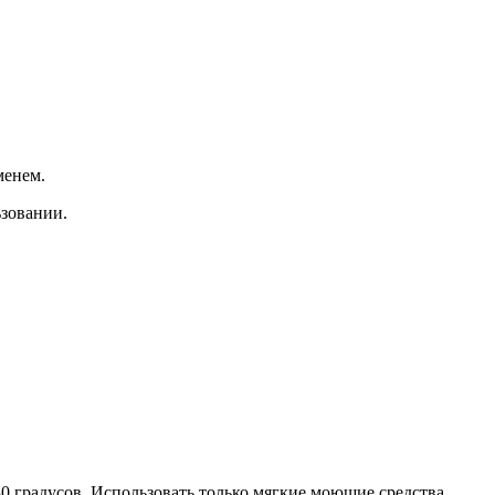
менем.
ьзовании.
 градусов. Использовать только мягкие моющие средства,