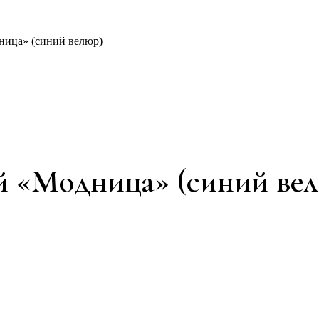
ица» (синий велюр)
й «Модница» (синий ве