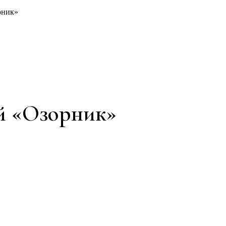
рник»
й «Озорник»