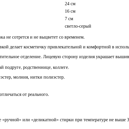
24 см
16 см
7 см
светло-серый
 не сотрется и не выцветет со временем.
вкой делает косметичку привлекательной и комфортной в испол
тительное отделение. Лицевую сторону изделия украшает вышив
й подруге, родственнице, коллеге.
стер, молния, нитки полиэстер.
тличаться от реального.
«ручной» или «деликатной» стирки при температуре не выше 30